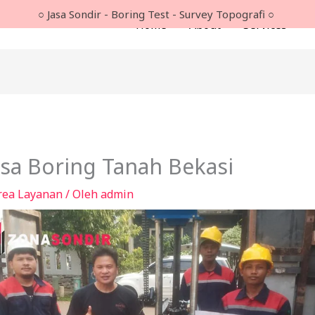
○ Jasa Sondir - Boring Test - Survey Topografi ○
Home
About
Services
asa Boring Tanah Bekasi
rea Layanan
/ Oleh
admin