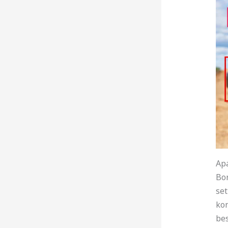
Apa
Bor
set
kon
bes