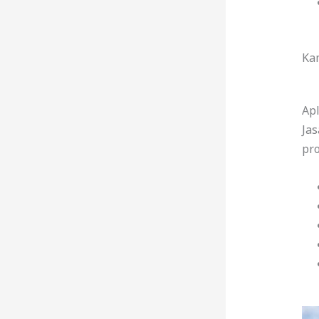
Ka
Apl
Jas
pro