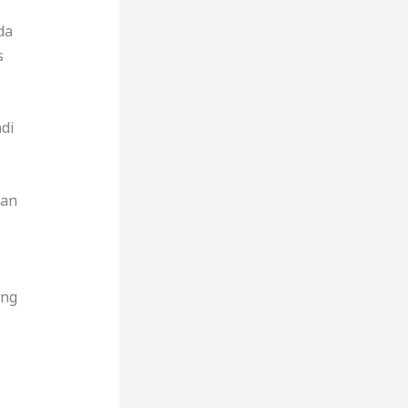
da
s
di
kan
ing