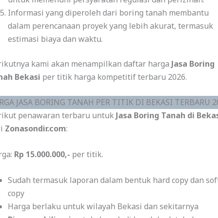
Informasi yang diperoleh dari boring tanah membantu
dalam perencanaan proyek yang lebih akurat, termasuk
estimasi biaya dan waktu.
rikutnya kami akan menampilkan daftar harga
Jasa Boring
nah Bekasi
per titik harga kompetitif terbaru 2026.
RGA JASA BORING TANAH PER TITIK DI BEKASI TERBARU 2
rikut penawaran terbaru untuk
Jasa Boring Tanah di Beka
ri
Zonasondir.com
:
rga:
Rp 15.000.000,-
per titik.
Sudah termasuk laporan dalam bentuk hard copy dan sof
copy
Harga berlaku untuk wilayah Bekasi dan sekitarnya