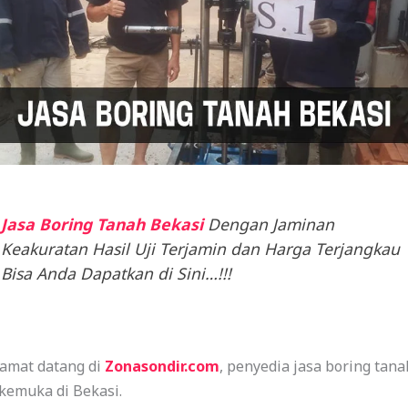
Jasa Boring Tanah Bekasi
Dengan Jaminan
Keakuratan Hasil Uji Terjamin dan Harga Terjangkau
Bisa Anda Dapatkan di Sini…!!!
lamat datang di
Zonasondir.com
, penyedia jasa boring tana
kemuka di Bekasi.