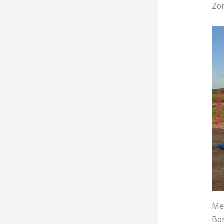
Zon
Me
Bor