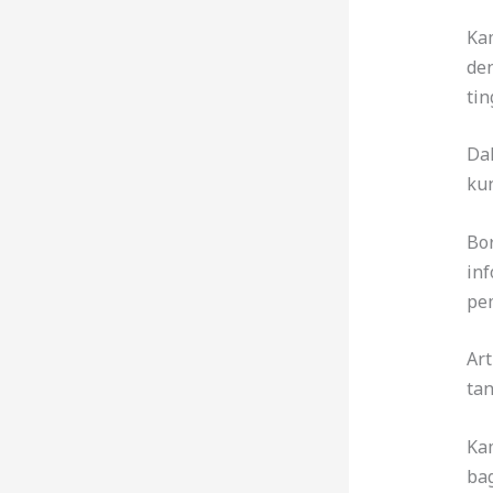
Ka
den
tin
Da
kun
Bo
inf
pe
Art
tan
Ka
ba