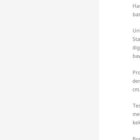
Has
ba
Un
Sta
dig
ba
Pr
den
cm.
Tes
men
kek
Bo