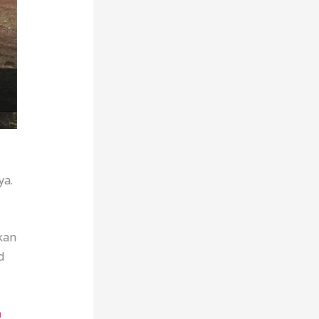
ya.
kan
d
a