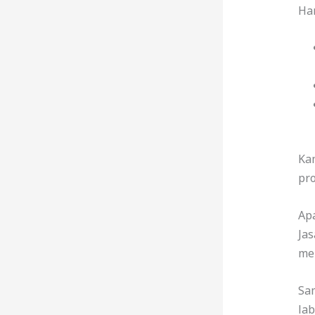
Ha
Ka
pro
Apa
Ja
me
Sam
lab