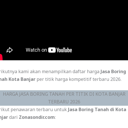
rikutnya kami akan menampilkan daftar harga
Jasa Boring
nah Kota Banjar
per titik harga kompetitif terbaru 2026.
HARGA JASA BORING TANAH PER TITIK DI KOTA BANJAR
TERBARU 2026
rikut penawaran terbaru untuk
Jasa Boring Tanah di Kota
njar
dari
Zonasondir.com
: