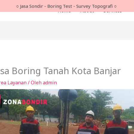
○ Jasa Sondir - Boring Test - Survey Topografi ○
Home
About
Services
asa Boring Tanah Kota Banjar
rea Layanan
/ Oleh
admin