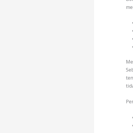
me
Me
Se
ten
tid
Pen