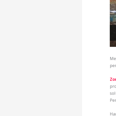
Me
pe
Zo
pro
so
Pen
Ha