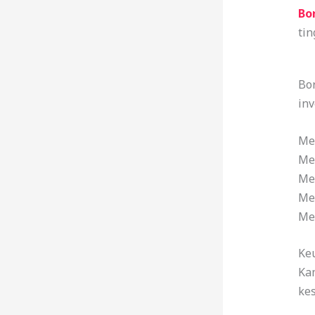
Bo
tin
Bo
inv
Me
Me
Me
Me
Me
Ke
Ka
ke