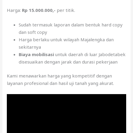
Harga:
Rp 15.000.000,-
per titik.
Sudah termasuk laporan dalam bentuk hard copy
dan soft copy
Harga berlaku untuk wilayah Majalengka dan
sekitarnya
Biaya mobilisasi
untuk daerah di luar Jabodetabek
disesuaikan dengan jarak dan durasi pekerjaan
Kami menawarkan harga yang kompetitif dengan
layanan profesional dan hasil uji tanah yang akurat.