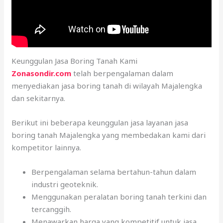
Keunggulan Jasa Boring Tanah Kami
Zonasondir.com
telah berpengalaman dalam
menyediakan jasa boring tanah di wilayah Majalengka
dan sekitarnya.
Berikut ini beberapa keunggulan jasa layanan jasa
boring tanah Majalengka yang membedakan kami dari
kompetitor lainnya.
Berpengalaman selama bertahun-tahun dalam
industri geoteknik.
Menggunakan peralatan boring tanah terkini dan
tercanggih.
Menawarkan harga yang kompetitif untuk jasa