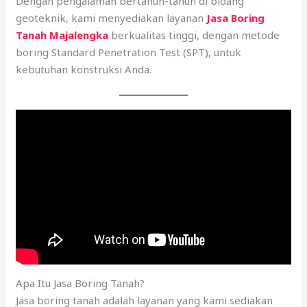
Dengan pengalaman bertahun-tahun di bidang
geoteknik, kami menyediakan layanan
Jasa Boring
Tanah Majalengka
berkualitas tinggi, dengan metode
boring Standard Penetration Test (SPT), untuk
kebutuhan konstruksi Anda.
Apa Itu Jasa Boring Tanah?
Jasa boring tanah adalah layanan yang kami sediakan