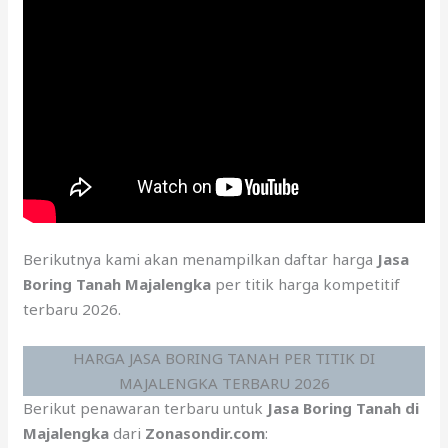
Berikutnya kami akan menampilkan daftar harga
Jasa
Boring Tanah Majalengka
per titik harga kompetitif
terbaru 2026.
HARGA JASA BORING TANAH PER TITIK DI
MAJALENGKA TERBARU 2026
Berikut penawaran terbaru untuk
Jasa Boring Tanah di
Majalengka
dari
Zonasondir.com
: