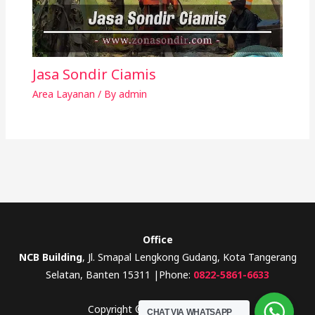
Jasa Sondir Ciamis
Area Layanan
/ By
admin
Office
NCB Building
, Jl. Smapal Lengkong Gudang, Kota Tangerang
Selatan, Banten 15311 |Phone:
0822-5861-6633
Copyright © 2026 Zona Sondir
CHAT VIA WHATSAPP