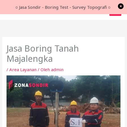
Lewati
○ Jasa Sondir - Boring Test - Survey Topografi ○
ke
konten
Jasa Boring Tanah
Majalengka
/
Area Layanan
/ Oleh
admin