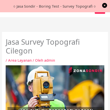
Lewati
○ Jasa Sondir - Boring Test - Survey Topografi ○
ke
konten
Jasa Survey Topografi
Cilegon
/
Area Layanan
/ Oleh
admin