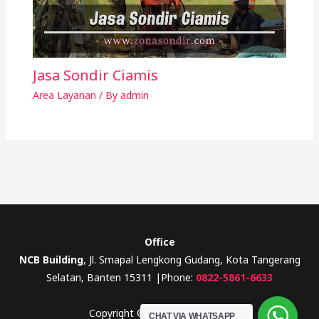
Jasa Sondir Ciamis
Area Layanan
/ By
admin
Office
NCB Building
, Jl. Smapal Lengkong Gudang, Kota Tangerang
Selatan, Banten 15311 |Phone:
0822-5861-6633
Copyright © 2026 Zona Sondir
CHAT VIA WHATSAPP