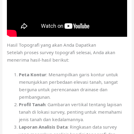
Hasil Topografi yang akan Anda Dapatkan
Setelah proses survey topografi selesai, Anda akan
menerima hasil-hasil berikut:
Peta Kontur
: Menampilkan garis kontur untuk
menunjukkan perbedaan elevasi tanah, sangat
berguna untuk perencanaan drainase dan
pembangunan.
Profil Tanah
: Gambaran vertikal tentang lapisan
tanah di lokasi survey, penting untuk memahami
jenis tanah dan kedalamannya.
Laporan Analisis Data
: Ringkasan data survey