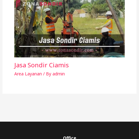
Jasa Sondir Ciamis
Area Layanan
/ By
admin
Office