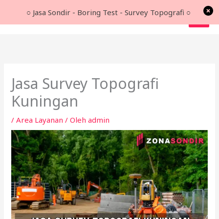
Lewati
○ Jasa Sondir - Boring Test - Survey Topografi ○
ke
konten
Jasa Survey Topografi
Kuningan
/
Area Layanan
/ Oleh
admin