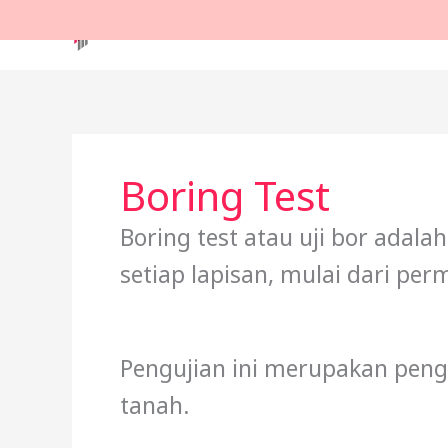
Lewati
ke
konten
Boring Test
Boring test atau uji bor adal
setiap lapisan, mulai dari pe
Pengujian ini merupakan peng
tanah.