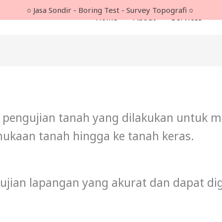
○ Jasa Sondir - Boring Test - Survey Topografi ○
Home
About
Services
ah pengujian tanah yang dilakukan untuk m
rmukaan tanah hingga ke tanah keras.
ujian lapangan yang akurat dan dapat dig