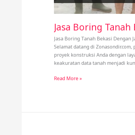
Jasa Boring Tanah 
Jasa Boring Tanah Bekasi Dengan Ja
Selamat datang di Zonasondir.com,
proyek konstruksi Anda dengan laya
keakuratan data tanah menjadi kun
Jasa
Read More »
Boring
Tanah
Bekasi