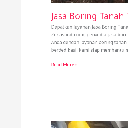
Jasa Boring Tanah
Dapatkan layanan Jasa Boring Tanah
Zonasondir.com, penyedia jasa bor
Anda dengan layanan boring tanah b
berdedikasi, kami siap membantu 
Jasa
Read More »
Boring
Tanah
Tangerang